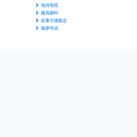
电线电缆
磨具磨料
起重仓储搬运
轴承传动