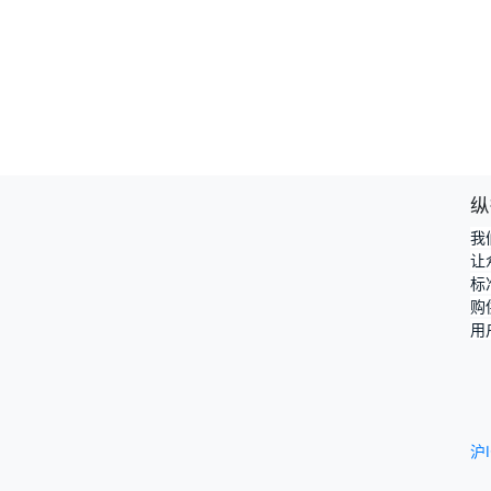
纵
我
让
标
购
用
沪I