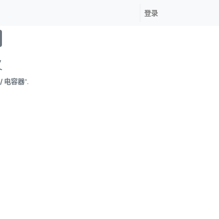
登录
义
/ 电容器
".