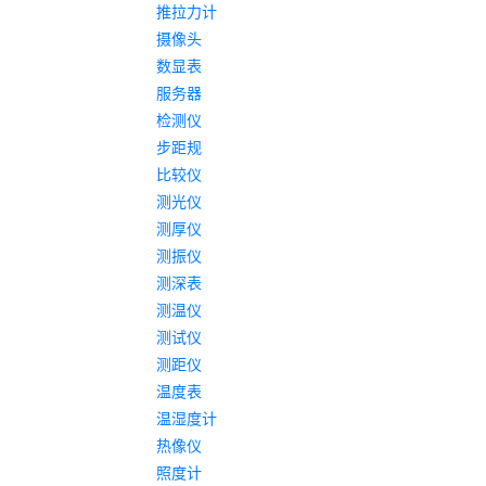
推拉力计
摄像头
数显表
服务器
检测仪
步距规
比较仪
测光仪
测厚仪
测振仪
测深表
测温仪
测试仪
测距仪
温度表
温湿度计
热像仪
照度计