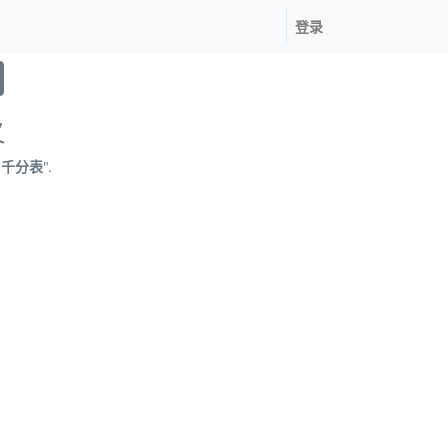
登录
义
 千分表
".