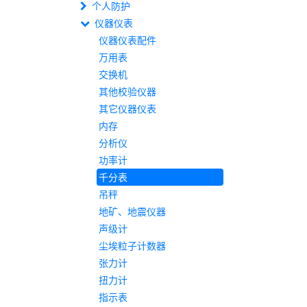
个人防护
仪器仪表
仪器仪表配件
万用表
交换机
其他校验仪器
其它仪器仪表
内存
分析仪
功率计
千分表
吊秤
地矿、地震仪器
声级计
尘埃粒子计数器
张力计
扭力计
指示表