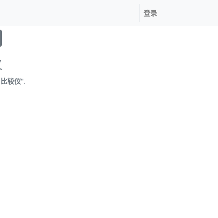
登录
义
 比较仪
".